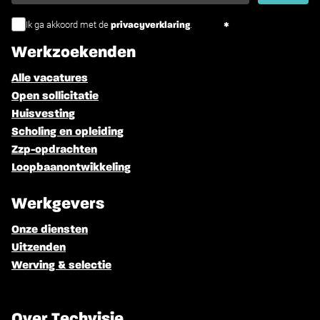
Ik ga akkoord met de
.
privacyverklaring
Werkzoekenden
Alle vacatures
Open sollicitatie
Huisvesting
Scholing en opleiding
Zzp-opdrachten
Loopbaanontwikkeling
Werkgevers
Onze diensten
Uitzenden
Werving & selectie
Over Techvisie