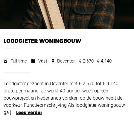
LOODGIETER WONINGBOUW
Full-time
Vast
Deventer
2.670 -
4.140
€
€
Loodgieter gezocht in Deventer met € 2.670 tot € 4.140
bruto per maand. Je werkt 40 uur per week op één
bouwproject en Nederlands spreken op de bouw heeft de
voorkeur. Functieomschrijving Als loodgieter woningbouw
ga j...
Lees verder