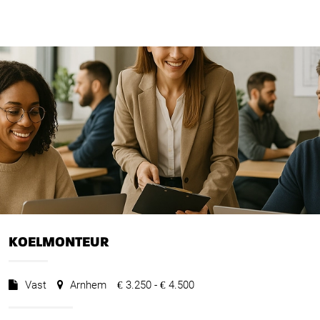
KOELMONTEUR
Vast
Arnhem
3.250 -
4.500
€
€