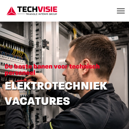
De beste banen voor technisch
personeel
ELEKTROTECHNIEK
VACATURES