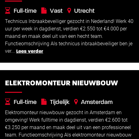
Full-time
Vast
Utrecht
Technicus Inbraakbeveiliger gezocht in Nederland! Werk 40
€
€
2.550 -
4.000
uur per week in dagdienst, verdien €2.550 tot €4.000 per
maand en maak deel uit van een hecht team.
Functieomschrijving Als technicus inbraakbeveiliger ben je
ver...
Lees verder
ELEKTROMONTEUR NIEUWBOUW
Full-time
Tijdelijk
Amsterdam
Elektromonteur nieuwbouw gezocht in Amsterdam en
€
€
2.600 -
3.250
omgeving! Werk fulltime in dagdienst, verdien €2.600 tot
€3.250 per maand en maak deel uit van een professioneel
team. Functieomschrijving Als elektromonteur nieuwbouw