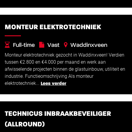
MONTEUR ELEKTROTECHNIEK
Full-time
Vast
Waddinxveen
Monteur elektrotechniek gezocht in Waddinxveen! Verdien
€
€
2.800 -
4.000
tussen €2.800 en €4.000 per maand en werk aan
afwisselende projecten binnen de glastuinbouw, utiliteit en
industrie. Functieomschrijving Als monteur
elektrotechniek...
Lees verder
TECHNICUS INBRAAKBEVEILIGER
(ALLROUND)