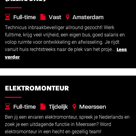
Full-time
Vast
Amsterdam
Technicus inbraakbeveiliger allround gezocht! Werk
€
€
2.550 -
4.000
fulltime, krijg veel vrijheid, een eigen bus, goed salaris en
volop ruimte voor ontwikkeling en afwisseling. Je rijdt
vanuit huis rechtstreeks naar de plek van het proje...
Lees
verder
ELEKTROMONTEUR
Full-time
Tijdelijk
Meerssen
Ben jij een ervaren elektromonteur, spreek je Nederlands en
€
€
2.600 -
3.000
zoek je een uitdagende functie in Meerssen? Word
elektromonteur in een hecht en gezellig team!