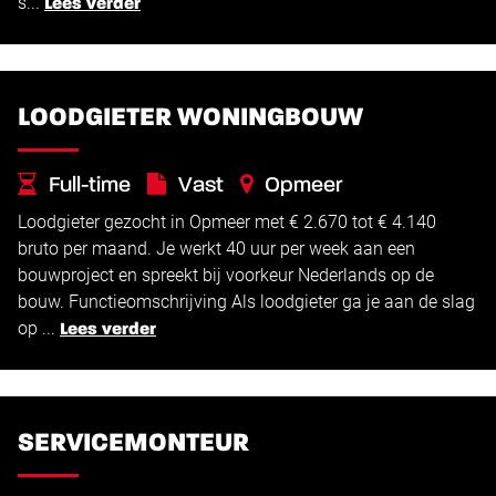
s...
Lees verder
LOODGIETER WONINGBOUW
Full-time
Vast
Opmeer
Loodgieter gezocht in Opmeer met € 2.670 tot € 4.140
€
€
2.670 -
4.140
bruto per maand. Je werkt 40 uur per week aan een
bouwproject en spreekt bij voorkeur Nederlands op de
bouw. Functieomschrijving Als loodgieter ga je aan de slag
op ...
Lees verder
SERVICEMONTEUR