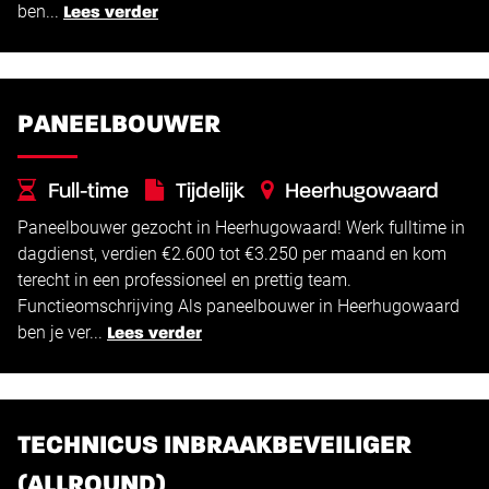
ben...
Lees verder
PANEELBOUWER
Full-time
Tijdelijk
Heerhugowaard
Paneelbouwer gezocht in Heerhugowaard! Werk fulltime in
€
€
2.600 -
3.250
dagdienst, verdien €2.600 tot €3.250 per maand en kom
terecht in een professioneel en prettig team.
Functieomschrijving Als paneelbouwer in Heerhugowaard
ben je ver...
Lees verder
TECHNICUS INBRAAKBEVEILIGER
(ALLROUND)