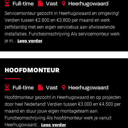
Full-time
Vast
Heerhugowaard
Servicemonteur gezocht in Heerhugowaard en omgeving!
€
€
2.800 -
3.800
Verdien tussen €2.800 en €3.800 per maand en werk
zelfstandig met een eigen servicebus aan afwisselende
installaties. Functieomschrijving Als servicemonteur werk
je in...
Lees verder
HOOFDMONTEUR
Full-time
Vast
Heerhugowaard
Hoofdmonteur gezocht in Heerhugowaard en op projecten
€
€
3.000 -
4.500
door heel Nederland! Verdien tussen €3.000 en €4.500 per
maand en stuur jouw eigen montageteam aan.
Functieomschrijving Als hoofdmonteur werk je vanuit
Heerhugowaard...
Lees verder