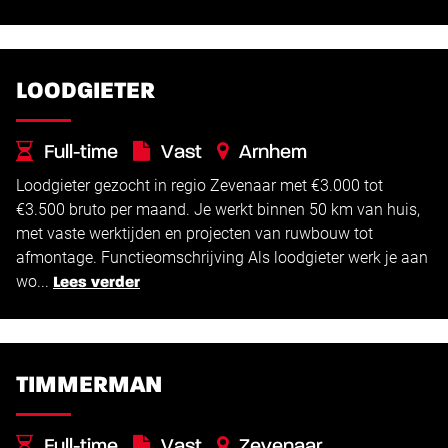
LOODGIETER
Full-time
Vast
Arnhem
Loodgieter gezocht in regio Zevenaar met €3.000 tot
€
€
3.000 -
3.500
€3.500 bruto per maand. Je werkt binnen 50 km van huis,
met vaste werktijden en projecten van ruwbouw tot
afmontage. Functieomschrijving Als loodgieter werk je aan
wo...
Lees verder
TIMMERMAN
Full-time
Vast
Zevenaar