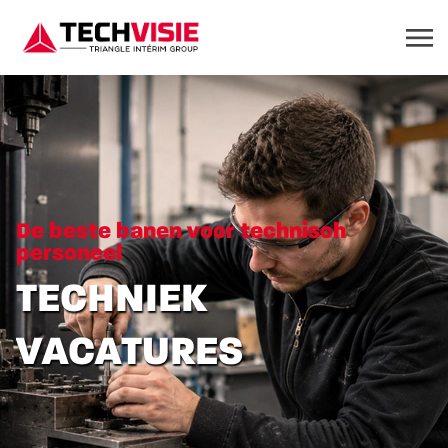
De beste banen voor technisch
personeel
TECHNIEK
VACATURES