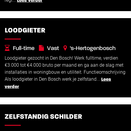
regi...
Lees verder
LOODGIETER
Full-time
Vast
's-Hertogenbosch
Loodgieter gezocht in Den Bosch! Werk fulltime, verdien
€
€
3.000 -
4.000
€3.000 tot €4.000 bruto per maand en ga aan de slag met
installaties in woningbouw en utiliteit. Functieomschrijving
Als loodgieter in Den Bosch werk je zelfstand...
Lees
verder
ZELFSTANDIG SCHILDER