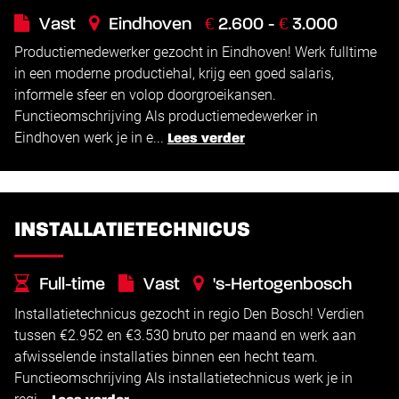
€
€
Vast
Eindhoven
2.600 -
3.000
Productiemedewerker gezocht in Eindhoven! Werk fulltime
in een moderne productiehal, krijg een goed salaris,
informele sfeer en volop doorgroeikansen.
Functieomschrijving Als productiemedewerker in
Eindhoven werk je in e...
Lees verder
INSTALLATIETECHNICUS
Full-time
Vast
's-Hertogenbosch
Installatietechnicus gezocht in regio Den Bosch! Verdien
€
€
2.952 -
3.530
tussen €2.952 en €3.530 bruto per maand en werk aan
afwisselende installaties binnen een hecht team.
Functieomschrijving Als installatietechnicus werk je in