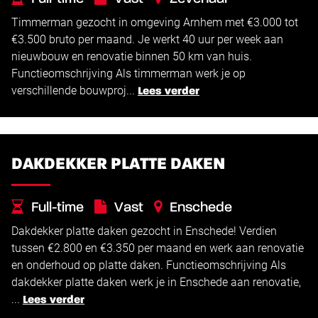
Timmerman gezocht in omgeving Arnhem met €3.000 tot
€
€
3.000 -
3.500
€3.500 bruto per maand. Je werkt 40 uur per week aan
nieuwbouw en renovatie binnen 50 km van huis.
Functieomschrijving Als timmerman werk je op
verschillende bouwproj...
Lees verder
DAKDEKKER PLATTE DAKEN
Full-time
Vast
Enschede
Dakdekker platte daken gezocht in Enschede! Verdien
€
€
2.800 -
3.350
tussen €2.800 en €3.350 per maand en werk aan renovatie
en onderhoud op platte daken. Functieomschrijving Als
dakdekker platte daken werk je in Enschede aan renovatie,
...
Lees verder