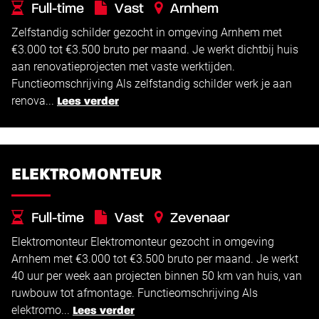
Full-time
Vast
Arnhem
Zelfstandig schilder gezocht in omgeving Arnhem met
€
€
3.000 -
3.500
€3.000 tot €3.500 bruto per maand. Je werkt dichtbij huis
aan renovatieprojecten met vaste werktijden.
Functieomschrijving Als zelfstandig schilder werk je aan
renova...
Lees verder
ELEKTROMONTEUR
Full-time
Vast
Zevenaar
Elektromonteur Elektromonteur gezocht in omgeving
€
€
3.000 -
3.500
Arnhem met €3.000 tot €3.500 bruto per maand. Je werkt
40 uur per week aan projecten binnen 50 km van huis, van
ruwbouw tot afmontage. Functieomschrijving Als
elektromo...
Lees verder