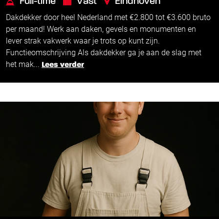
Full-time
Vast
Eindhoven
Dakdekker door heel Nederland met €2.800 tot €3.600 bruto
€
€
2.800 -
3.600
per maand! Werk aan daken, gevels en monumenten en
lever strak vakwerk waar je trots op kunt zijn.
Functieomschrijving Als dakdekker ga je aan de slag met
het mak...
Lees verder