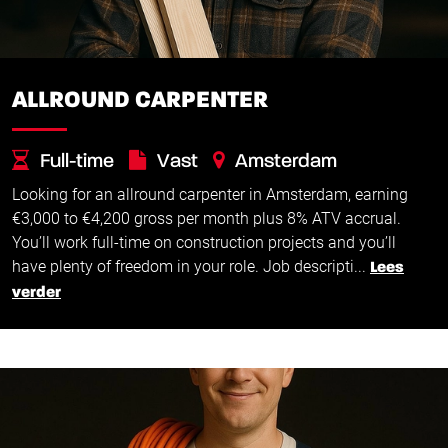
ALLROUND CARPENTER
Full-time
Vast
Amsterdam
Looking for an allround carpenter in Amsterdam, earning
€
€
3.000 -
4.200
€3,000 to €4,200 gross per month plus 8% ATV accrual.
You’ll work full-time on construction projects and you’ll
have plenty of freedom in your role. Job descripti...
Lees
verder