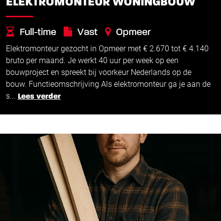
ELEKTROMONTEUR WONINGBOUW
Full-time
Vast
Opmeer
Elektromonteur gezocht in Opmeer met € 2.670 tot € 4.140
€
€
2.670 -
4.140
bruto per maand. Je werkt 40 uur per week op een
bouwproject en spreekt bij voorkeur Nederlands op de
bouw. Functieomschrijving Als elektromonteur ga je aan de
s...
Lees verder