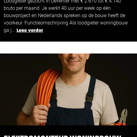
Loodgieter gezocht in Deventer met € 2.670 tot € 4.140
€
€
2.670 -
4.140
bruto per maand. Je werkt 40 uur per week op één
bouwproject en Nederlands spreken op de bouw heeft de
voorkeur. Functieomschrijving Als loodgieter woningbouw
ga j...
Lees verder