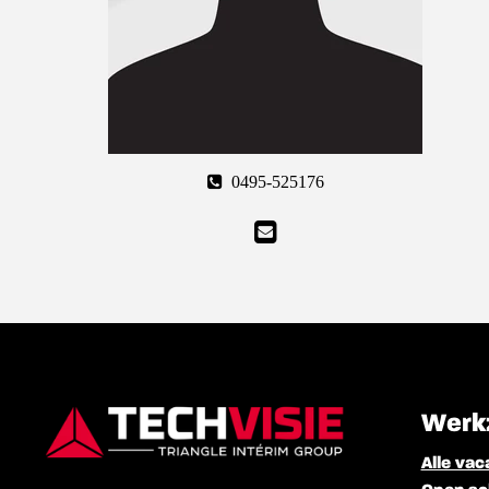
0495-525176
Werk
Alle vac