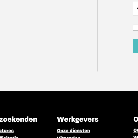
zoekenden
Werkgevers
O
O
atures
Onze diensten