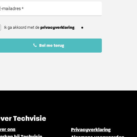
Ik ga akkoord met de
.
privacyverklaring
Bel me terug
ver Techvisie
ver ons
Privacyverklaring