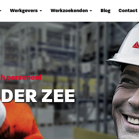
Werkgevers
Werkzoekenden
Blog
Contact
ch personeel
 DER ZEE