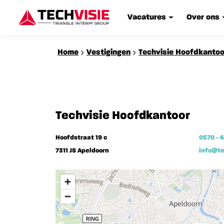
Vacatures
Over ons
Home
Vestigingen
Techvisie Hoofdkantoo
Techvisie Hoofdkantoor
Hoofdstraat 19 c
0570 - 
7311 JS Apeldoorn
info@te