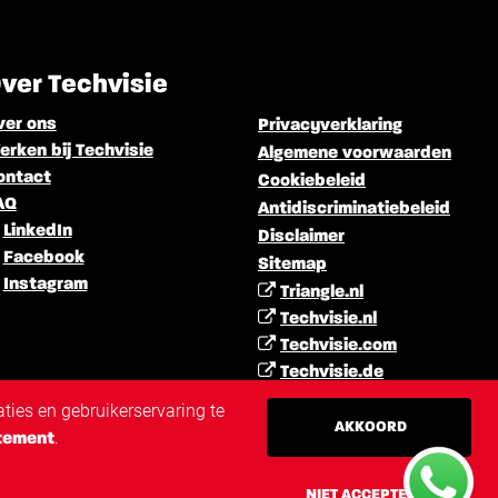
ver Techvisie
ver ons
Privacyverklaring
rken bij Techvisie
Algemene voorwaarden
ontact
Cookiebeleid
AQ
Antidiscriminatiebeleid
LinkedIn
Disclaimer
Facebook
Sitemap
Instagram
Triangle.nl
Techvisie.nl
Techvisie.com
Techvisie.de
Techvisie.pl
ties en gebruikerservaring te
Techvisie.hu
AKKOORD
.
tement
Techvisie.ro
NIET ACCEPTEREN