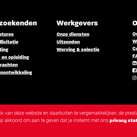
zoekenden
Werkgevers
O
O
atures
Onze diensten
We
licitatie
Uitzenden
C
ting
Werving & selectie
F
 en opleiding
rachten
nontwikkeling
 van deze website en daarbuiten te vergemakkelijken, de presta
 op akkoord om aan te geven dat je instemt met ons
privacy sta