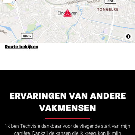
Route bekijken
ERVARINGEN VAN ANDERE
VAKMENSEN
“Ik ben Techvisie dankbaar voor de vliegende start van mijn
carrière. Dankzij de kansen die ik kreeg, kon ik mijn