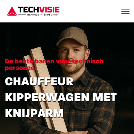
De beste banen voor technisch
personeel
CHAUFFEUR
KIPPERWAGEN MET
KNIJPARM