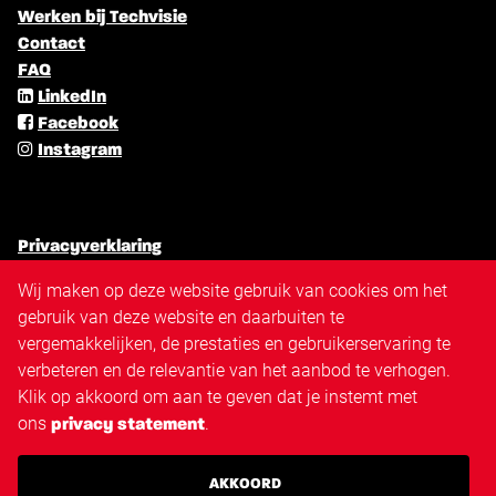
Werken bij Techvisie
Contact
FAQ
LinkedIn
Facebook
Instagram
Privacyverklaring
Algemene voorwaarden
Wij maken op deze website gebruik van cookies om het
Cookiebeleid
gebruik van deze website en daarbuiten te
Antidiscriminatiebeleid
vergemakkelijken, de prestaties en gebruikerservaring te
Disclaimer
verbeteren en de relevantie van het aanbod te verhogen.
Sitemap
Klik op akkoord om aan te geven dat je instemt met
Triangle.nl
ons
.
privacy statement
Techvisie.nl
Techvisie.com
AKKOORD
Techvisie.de