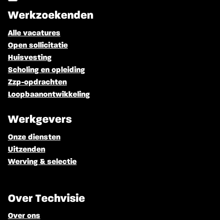
Werkzoekenden
Alle vacatures
Open sollicitatie
Huisvesting
Scholing en opleiding
Zzp-opdrachten
Loopbaanontwikkeling
Werkgevers
Onze diensten
Uitzenden
Werving & selectie
Over Techvisie
Over ons