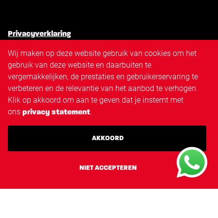
Privacyverklaring
Algemene voorwaarden
Wij maken op deze website gebruik van cookies om het
Cookiebeleid
gebruik van deze website en daarbuiten te
Antidiscriminatiebeleid
vergemakkelijken, de prestaties en gebruikerservaring te
Disclaimer
verbeteren en de relevantie van het aanbod te verhogen.
Sitemap
Klik op akkoord om aan te geven dat je instemt met
Triangle.nl
ons
.
privacy statement
Techvisie.nl
Techvisie.com
AKKOORD
Techvisie.de
Techvisie.pl
Techvisie.hu
NIET ACCEPTEREN
Techvisie.ro