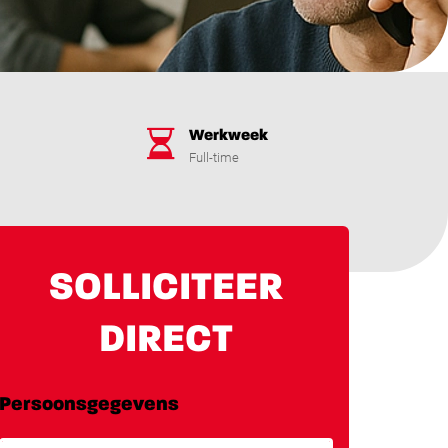
Werkweek
Full-time
SOLLICITEER
DIRECT
Persoonsgegevens