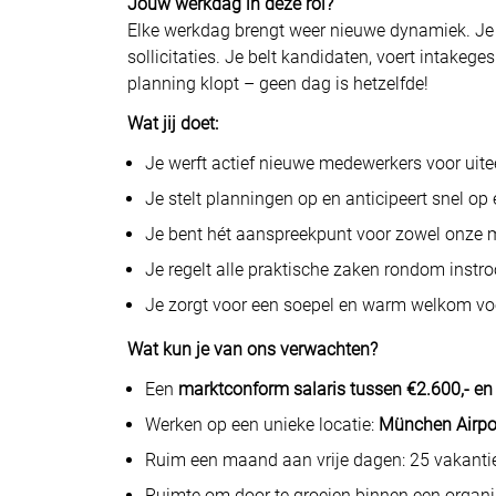
Jouw werkdag in deze rol?
Elke werkdag brengt weer nieuwe dynamiek. Je
sollicitaties. Je belt kandidaten, voert intakeg
planning klopt – geen dag is hetzelfde!
Wat jij doet:
Je werft actief nieuwe medewerkers voor uit
Je stelt planningen op en anticipeert snel op 
Je bent hét aanspreekpunt voor zowel onze 
Je regelt alle praktische zaken rondom instr
Je zorgt voor een soepel en warm welkom vo
Wat kun je van ons verwachten?
Een
marktconform salaris tussen €2.600,- en
Werken op een unieke locatie:
München Airpo
Ruim een maand aan vrije dagen: 25 vakanti
Ruimte om door te groeien binnen een organis