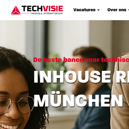
Vacatures
Over ons
De beste banen voor technis
INHOUSE R
MÜNCHEN