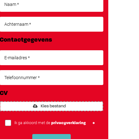
Contactgegevens
CV
Kies bestand
Ik ga akkoord met de
.
privacyverklaring