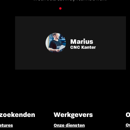
Marius
CNC Kanter
zoekenden
Werkgevers
O
O
atures
Onze diensten