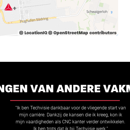
© LocationIQ
© OpenStreetMap contributors
NGEN VAN ANDERE VA
“Ik ben Techvisie dankbaar voor de vliegende start van
mijn carrière. Dankzij de kansen die ik kreeg, kon ik
mijn vaardigheden als CNC kanter verder ontwikkelen.
Ik ben trots dat ik bij Techvisie werk.”