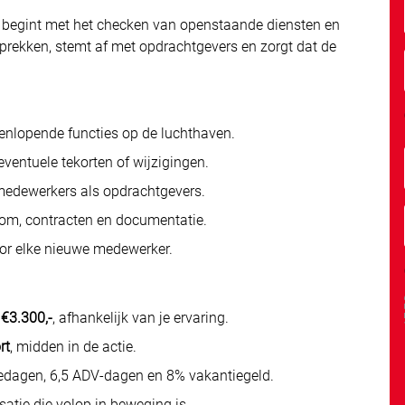
 begint met het checken van openstaande diensten en
esprekken, stemt af met opdrachtgevers en zorgt dat de
eenlopende functies op de luchthaven.
eventuele tekorten of wijzigingen.
medewerkers als opdrachtgevers.
oom, contracten en documentatie.
or elke nieuwe medewerker.
 €3.300,-
, afhankelijk van je ervaring.
rt
, midden in de actie.
edagen, 6,5 ADV-dagen en 8% vakantiegeld.
atie die volop in beweging is.