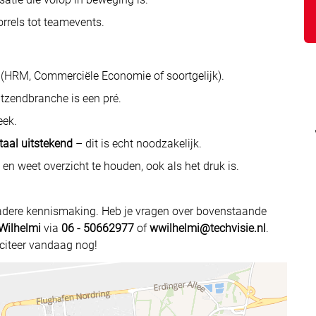
rrels tot teamevents.
(HRM, Commerciële Economie of soortgelijk).
itzendbranche is een pré.
eek.
taal uitstekend
– dit is echt noodzakelijk.
 en weet overzicht te houden, ook als het druk is.
adere kennismaking. Heb je vragen over bovenstaande
Wilhelmi
via
06 - 50662977
of
wwilhelmi@techvisie.nl
.
liciteer vandaag nog!