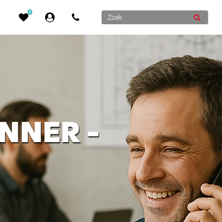
0
NNER -