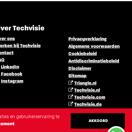
ver Techvisie
ver ons
Privacyverklaring
rken bij Techvisie
Algemene voorwaarden
ontact
Cookiebeleid
AQ
Antidiscriminatiebeleid
LinkedIn
Disclaimer
Facebook
Sitemap
Instagram
Triangle.nl
Techvisie.nl
Techvisie.com
Techvisie.de
Techvisie.pl
ties en gebruikerservaring te
Techvisie.hu
AKKOORD
.
tement
Techvisie.ro