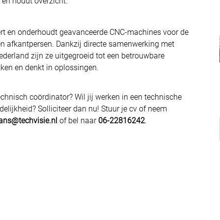
 en houdt overzicht.
lleert en onderhoudt geavanceerde CNC-machines voor de
 en afkantpersen. Dankzij directe samenwerking met
Nederland zijn ze uitgegroeid tot een betrouwbare
kken en denkt in oplossingen.
technisch coördinator? Wil jij werken in een technische
elijkheid? Solliciteer dan nu! Stuur je cv of neem
ans@techvisie.nl
of bel naar
06-22816242
.