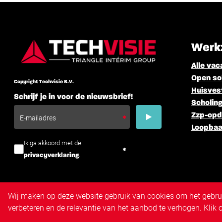
Werk
Alle vac
Open sol
Copyright Techvisie B.V.
Huisves
Schrijf je in voor de nieuwsbrief!
Scholing
Zzp-opd
Loopbaa
Ik ga akkoord met de
.
privacyverklaring
Wij maken op deze website gebruik van cookies om het gebruik
verbeteren en de relevantie van het aanbod te verhogen. Klik