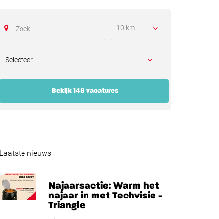
10 km
Bekijk 148 vacatures
Laatste nieuws
Najaarsactie: Warm het
najaar in met Techvisie -
Triangle