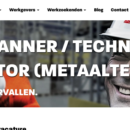
Werkgevers
Werkzoekenden
Blog
Contact
ANNER / TECH
OR (METAALTE
RVALLEN.
vacature