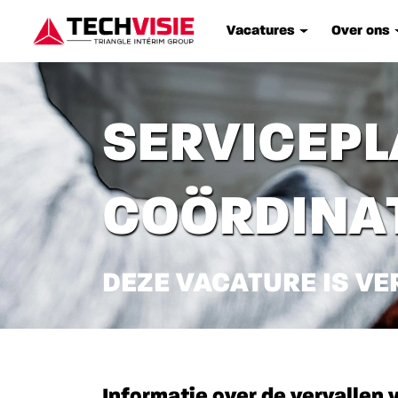
Vacatures
Over ons
SERVICEPL
COÖRDINAT
DEZE VACATURE IS VE
Informatie over de vervallen 