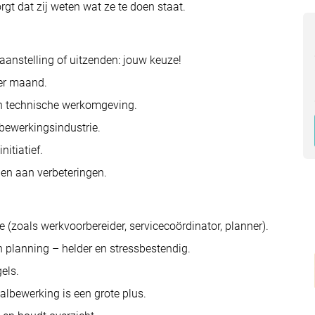
t dat zij weten wat ze te doen staat.
anstelling of uitzenden: jouw keuze!
er maand.
een technische werkomgeving.
lbewerkingsindustrie.
nitiatief.
gen aan verbeteringen.
e (zoals werkvoorbereider, servicecoördinator, planner).
n planning – helder en stressbestendig.
els.
albewerking is een grote plus.