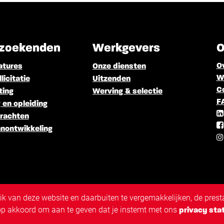
zoekenden
Werkgevers
O
O
atures
Onze diensten
We
licitatie
Uitzenden
C
ting
Werving & selectie
F
 en opleiding
rachten
nontwikkeling
 van deze website en daarbuiten te vergemakkelijken, de presta
 op akkoord om aan te geven dat je instemt met ons
privacy sta