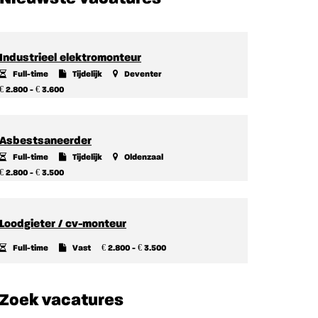
Industrieel elektromonteur
Full-time
Tijdelijk
Deventer
€
€
2.800 -
3.600
Asbestsaneerder
Full-time
Tijdelijk
Oldenzaal
€
€
2.800 -
3.500
Loodgieter / cv-monteur
€
€
Full-time
Vast
2.800 -
3.500
Zoek vacatures