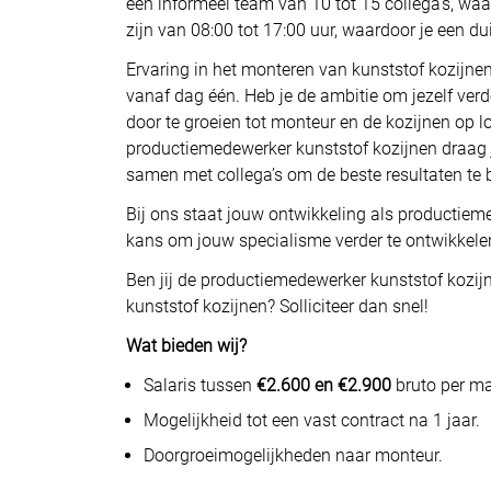
een informeel team van 10 tot 15 collega’s, waar
zijn van 08:00 tot 17:00 uur, waardoor je een du
Ervaring in het monteren van kunststof kozijnen
vanaf dag één. Heb je de ambitie om jezelf verd
door te groeien tot monteur en de kozijnen op loc
productiemedewerker kunststof kozijnen draag j
samen met collega’s om de beste resultaten te 
Bij ons staat jouw ontwikkeling als productieme
kans om jouw specialisme verder te ontwikkelen
Ben jij de productiemedewerker kunststof kozij
kunststof kozijnen? Solliciteer dan snel!
Wat bieden wij?
Salaris tussen
€2.600 en €2.900
bruto per m
Mogelijkheid tot een vast contract na 1 jaar.
Doorgroeimogelijkheden naar monteur.