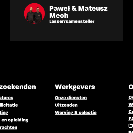
z
Marius
CNC Kanter
zoekenden
Werkgevers
O
O
atures
Onze diensten
We
licitatie
Uitzenden
C
ting
Werving & selectie
F
 en opleiding
rachten