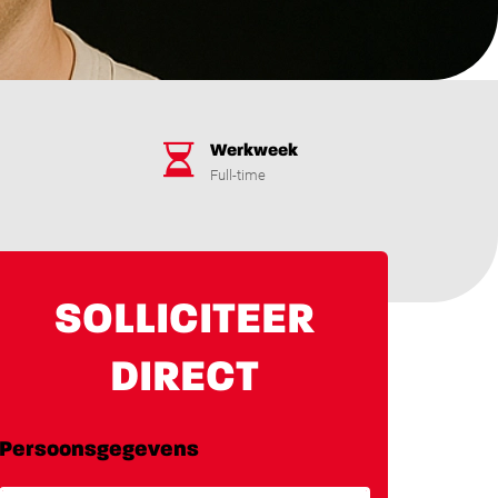
Werkweek
Full-time
SOLLICITEER
DIRECT
Persoonsgegevens