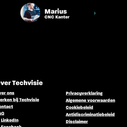
Jacek
Loodgieter
ver Techvisie
ver ons
Privacyverklaring
rken bij Techvisie
Algemene voorwaarden
ontact
Cookiebeleid
AQ
Antidiscriminatiebeleid
LinkedIn
Disclaimer