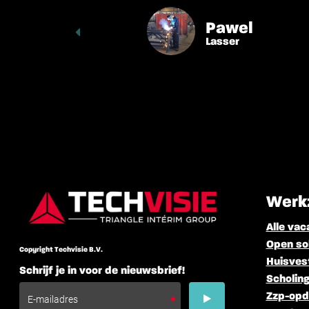
Paweł & Mateus
l
Mech
Lasser/samensteller
Werk
Alle vac
Open sol
Copyright Techvisie B.V.
Huisves
Schrijf je in voor de nieuwsbrief!
Scholing
Zzp-opd