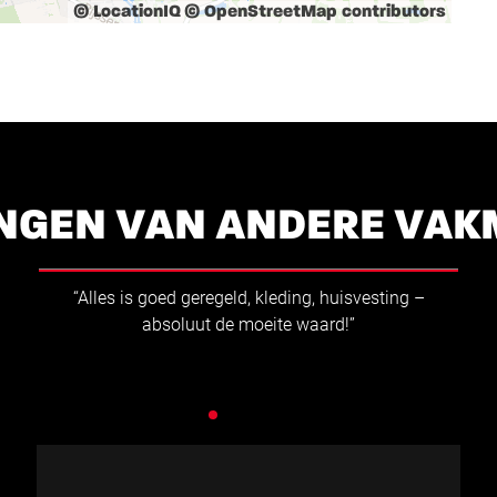
© LocationIQ
© OpenStreetMap contributors
NGEN VAN ANDERE VA
“Ik ben Techvisie dankbaar voor de vliegende start van
mijn carrière. Dankzij de kansen die ik kreeg, kon ik
mijn vaardigheden als CNC kanter verder ontwikkelen.
Ik ben trots dat ik bij Techvisie werk.”