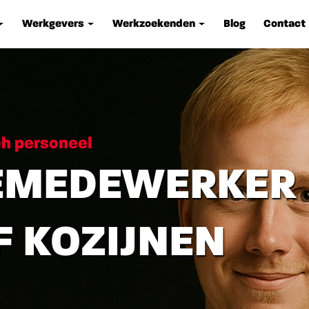
Werkgevers
Werkzoekenden
Blog
Contact
ch personeel
EMEDEWERKER
 KOZIJNEN