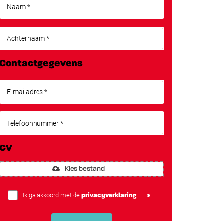
Contactgegevens
CV
Kies bestand
Ik ga akkoord met de
.
privacyverklaring