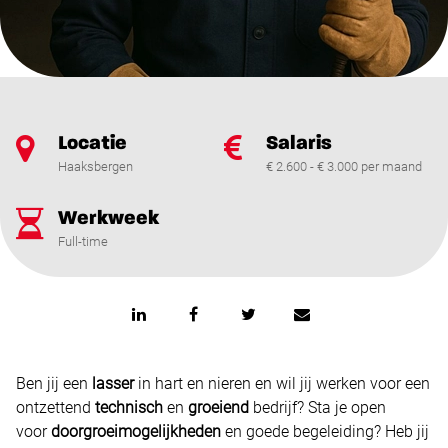
Locatie
Salaris
Haaksbergen
€ 2.600 - € 3.000 per maand
Werkweek
Full-time
Ben jij een
lasser
in hart en nieren en wil jij werken voor een
ontzettend
technisch
en
groeiend
bedrijf? Sta je open
voor
doorgroeimogelijkheden
en goede begeleiding? Heb jij