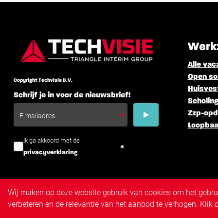
Werk
Alle vac
Open sol
Copyright Techvisie B.V.
Huisves
Schrijf je in voor de nieuwsbrief!
Scholing
Zzp-opd
Loopbaa
Ik ga akkoord met de
.
privacyverklaring
Wij maken op deze website gebruik van cookies om het gebruik
verbeteren en de relevantie van het aanbod te verhogen. Klik