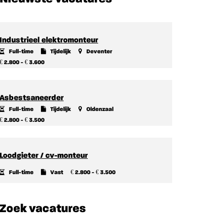
Industrieel elektromonteur
Full-time
Tijdelijk
Deventer
€
€
2.800 -
3.600
Asbestsaneerder
Full-time
Tijdelijk
Oldenzaal
€
€
2.800 -
3.500
Loodgieter / cv-monteur
€
€
Full-time
Vast
2.800 -
3.500
Zoek vacatures