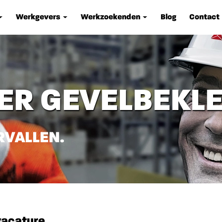
Werkgevers
Werkzoekenden
Blog
Contact
ER GEVELBEKL
RVALLEN.
vacature