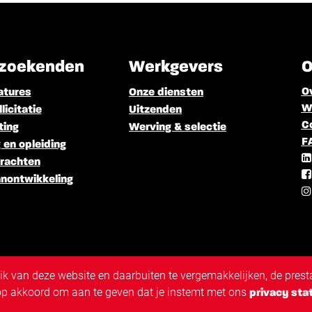
zoekenden
Werkgevers
O
O
atures
Onze diensten
We
licitatie
Uitzenden
C
ting
Werving & selectie
F
 en opleiding
rachten
nontwikkeling
 van deze website en daarbuiten te vergemakkelijken, de presta
 op akkoord om aan te geven dat je instemt met ons
privacy sta