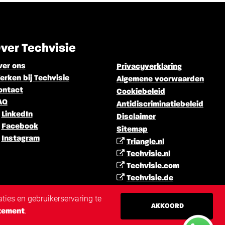
ver Techvisie
ver ons
Privacyverklaring
rken bij Techvisie
Algemene voorwaarden
ontact
Cookiebeleid
AQ
Antidiscriminatiebeleid
LinkedIn
Disclaimer
Facebook
Sitemap
Instagram
Triangle.nl
Techvisie.nl
Techvisie.com
Techvisie.de
Techvisie.pl
ties en gebruikerservaring te
Techvisie.hu
AKKOORD
.
tement
Techvisie.ro