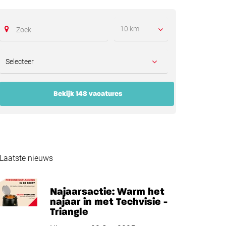
10 km
Bekijk 148 vacatures
Laatste nieuws
Najaarsactie: Warm het
najaar in met Techvisie -
Triangle