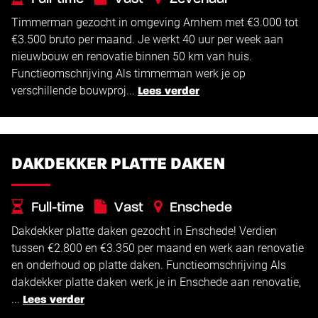
Timmerman gezocht in omgeving Arnhem met €3.000 tot
€
€
3.000 -
3.500
€3.500 bruto per maand. Je werkt 40 uur per week aan
nieuwbouw en renovatie binnen 50 km van huis.
Functieomschrijving Als timmerman werk je op
verschillende bouwproj...
Lees verder
DAKDEKKER PLATTE DAKEN
Full-time
Vast
Enschede
Dakdekker platte daken gezocht in Enschede! Verdien
€
€
2.800 -
3.350
tussen €2.800 en €3.350 per maand en werk aan renovatie
en onderhoud op platte daken. Functieomschrijving Als
dakdekker platte daken werk je in Enschede aan renovatie,
...
Lees verder