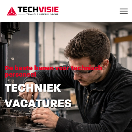
De beste banen voor technisch
personeel
TECHNIEK
VACATURES