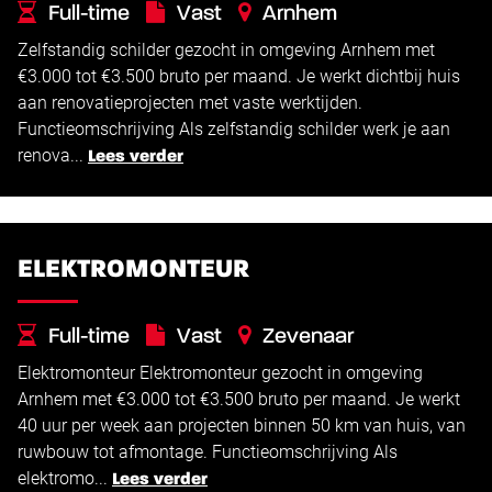
Full-time
Vast
Arnhem
Zelfstandig schilder gezocht in omgeving Arnhem met
€
€
3.000 -
3.500
€3.000 tot €3.500 bruto per maand. Je werkt dichtbij huis
aan renovatieprojecten met vaste werktijden.
Functieomschrijving Als zelfstandig schilder werk je aan
renova...
Lees verder
ELEKTROMONTEUR
Full-time
Vast
Zevenaar
Elektromonteur Elektromonteur gezocht in omgeving
€
€
3.000 -
3.500
Arnhem met €3.000 tot €3.500 bruto per maand. Je werkt
40 uur per week aan projecten binnen 50 km van huis, van
ruwbouw tot afmontage. Functieomschrijving Als
elektromo...
Lees verder