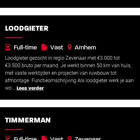
LOODGIETER
Full-time
Vast
Arnhem
Loodgieter gezocht in regio Zevenaar met €3.000 tot
€
€
3.000 -
3.500
€3.500 bruto per maand. Je werkt binnen 50 km van huis,
met vaste werktijden en projecten van ruwbouw tot
afmontage. Functieomschrijving Als loodgieter werk je aan
wo...
Lees verder
TIMMERMAN
Full-time
Vast
Zevenaar