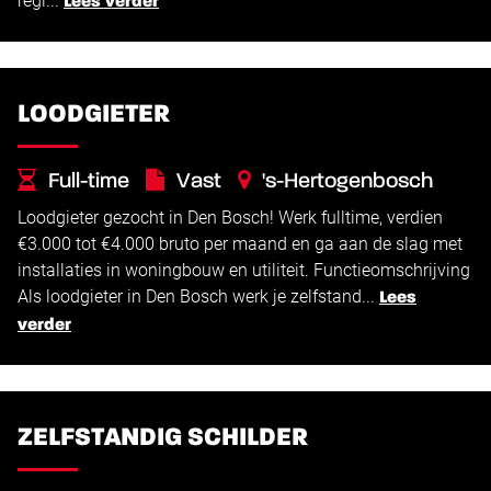
regi...
Lees verder
LOODGIETER
Full-time
Vast
's-Hertogenbosch
Loodgieter gezocht in Den Bosch! Werk fulltime, verdien
€
€
3.000 -
4.000
€3.000 tot €4.000 bruto per maand en ga aan de slag met
installaties in woningbouw en utiliteit. Functieomschrijving
Als loodgieter in Den Bosch werk je zelfstand...
Lees
verder
ZELFSTANDIG SCHILDER