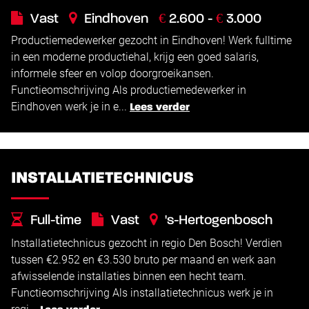
€
€
Vast
Eindhoven
2.600 -
3.000
Productiemedewerker gezocht in Eindhoven! Werk fulltime
in een moderne productiehal, krijg een goed salaris,
informele sfeer en volop doorgroeikansen.
Functieomschrijving Als productiemedewerker in
Eindhoven werk je in e...
Lees verder
INSTALLATIETECHNICUS
Full-time
Vast
's-Hertogenbosch
Installatietechnicus gezocht in regio Den Bosch! Verdien
€
€
2.952 -
3.530
tussen €2.952 en €3.530 bruto per maand en werk aan
afwisselende installaties binnen een hecht team.
Functieomschrijving Als installatietechnicus werk je in