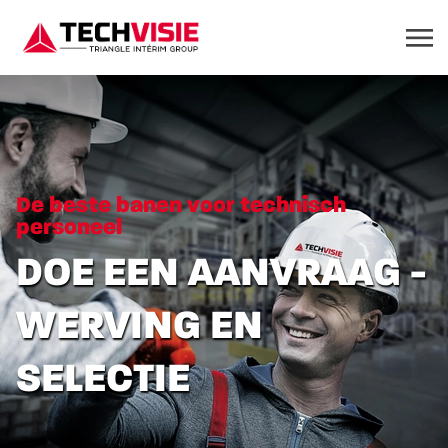
De beste banen voor technisch
personeel
DOE EEN AANVRAAG -
WERVING EN
SELECTIE